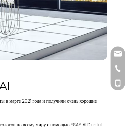
esay@e
+86-757
AI
+86-177
ы в марте 2021 года и получили очень хорошие
атологов по всему миру с помощью ESAY AI Dental