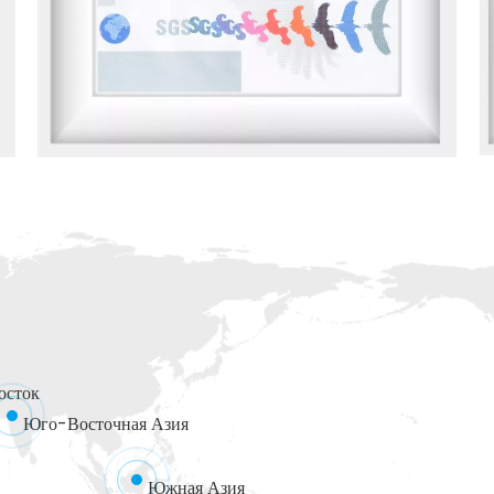
осток
Юго-Восточная Азия
Южная Азия